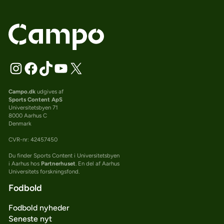
Campo.dk
udgives af
Sports Content ApS
Universitetsbyen 71
8000 Aarhus C
Denmark
CVR-nr: 42457450
Du finder Sports Content i Universitetsbyen
i Aarhus hos
Partnerhuset
. En del af Aarhus
Universitets forskningsfond.
Fodbold
Fodbold nyheder
Seneste nyt