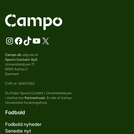
Campo.dk
udgives af
Sports Content ApS
Universitetsbyen 71
8000 Aarhus C
Denmark
CVR-nr: 42457450
Du finder Sports Content i Universitetsbyen
i Aarhus hos
Partnerhuset
. En del af Aarhus
Universitets forskningsfond.
Fodbold
Fodbold nyheder
Seneste nyt