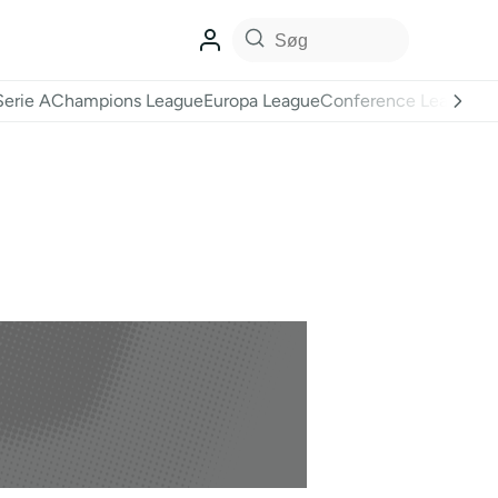
Serie A
Champions League
Europa League
Conference League