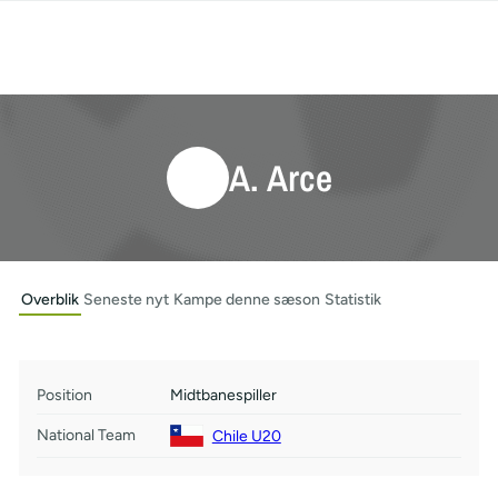
A. Arce
Overblik
Seneste nyt
Kampe denne sæson
Statistik
Position
Midtbanespiller
National Team
Chile U20