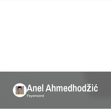
Anel Ahmedhodžić
Feyenoord