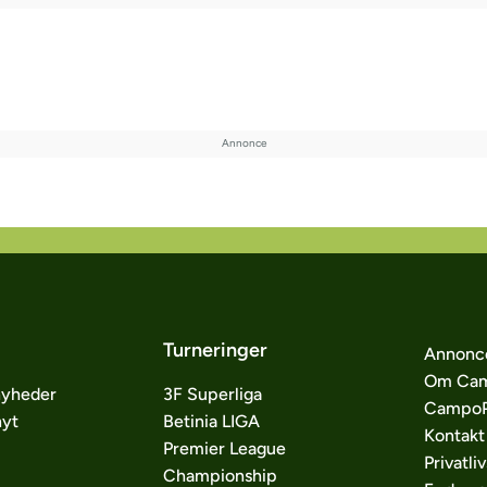
Turneringer
Annonc
Om Cam
nyheder
3F Superliga
CampoP
nyt
Betinia LIGA
Kontakt
Premier League
Privatliv
Championship