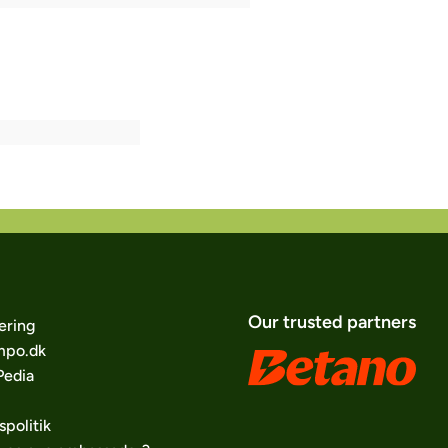
Our trusted partners
ering
po.dk
edia
spolitik