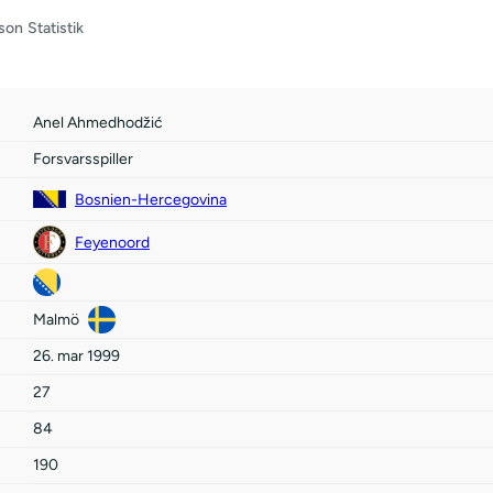
son
Statistik
Anel Ahmedhodžić
Forsvarsspiller
Bosnien-Hercegovina
Feyenoord
Malmö
26. mar 1999
27
84
190