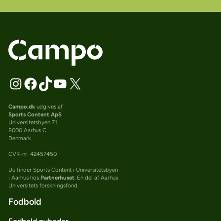
Campo.dk
udgives af
Sports Content ApS
Universitetsbyen 71
8000 Aarhus C
Denmark
CVR-nr: 42457450
Du finder Sports Content i Universitetsbyen
i Aarhus hos
Partnerhuset
. En del af Aarhus
Universitets forskningsfond.
Fodbold