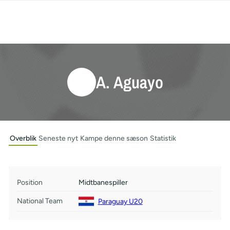
A. Aguayo
Overblik
Seneste nyt
Kampe denne sæson
Statistik
Position
Midtbanespiller
National Team
Paraguay U20