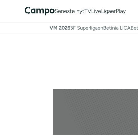
Seneste nyt
TV
Live
Ligaer
Play
VM 2026
3F Superligaen
Betinia LIGA
Bet