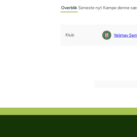
Overblik
Seneste nyt
Kampe denne sæ
Klub
Yelimay Se