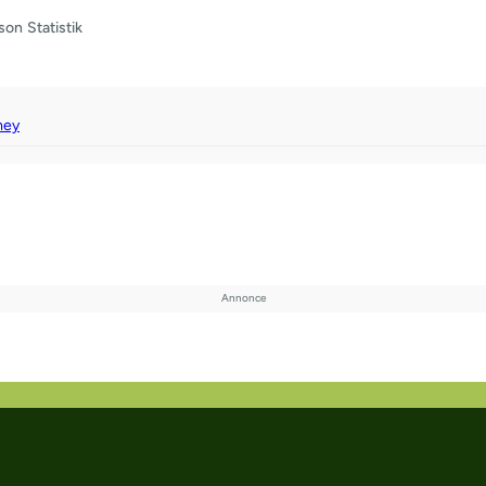
son
Statistik
mey