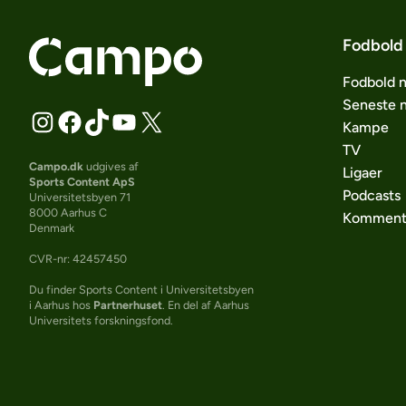
Fodbold
Fodbold 
Seneste 
Kampe
TV
Campo.dk
udgives af
Ligaer
Sports Content ApS
Podcasts
Universitetsbyen 71
8000 Aarhus C
Komment
Denmark
CVR-nr: 42457450
Du finder Sports Content i Universitetsbyen
i Aarhus hos
Partnerhuset
. En del af Aarhus
Universitets forskningsfond.