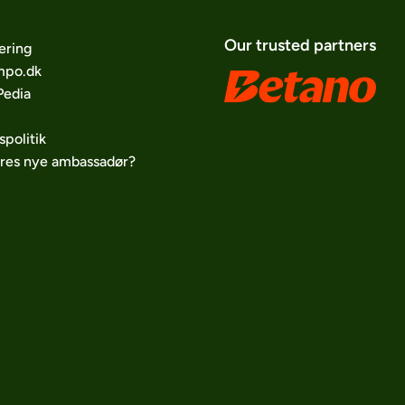
Our trusted partners
ering
po.dk
edia
spolitik
ores nye ambassadør?