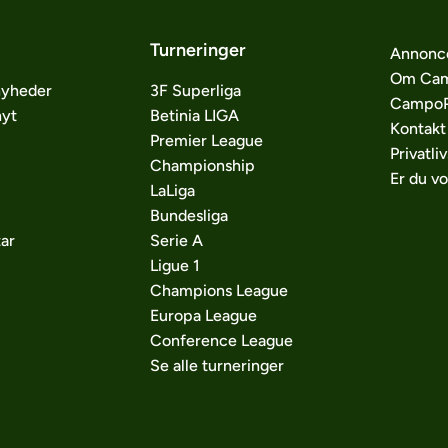
Turneringer
Annonc
Om Cam
nyheder
3F Superliga
CampoP
nyt
Betinia LIGA
Kontakt
Premier League
Privatliv
Championship
Er du v
LaLiga
Bundesliga
ar
Serie A
Ligue 1
Champions League
Europa League
Conference League
Se alle turneringer