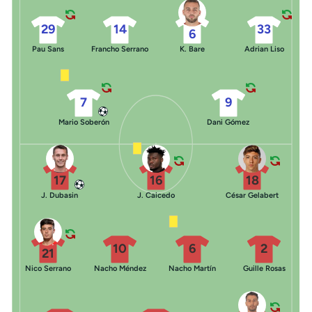
29
14
33
6
Pau Sans
Francho Serrano
K. Bare
Adrian Liso
7
9
Mario Soberón
Dani Gómez
17
16
18
J. Dubasin
J. Caicedo
César Gelabert
10
6
2
21
Nico Serrano
Nacho Méndez
Nacho Martín
Guille Rosas