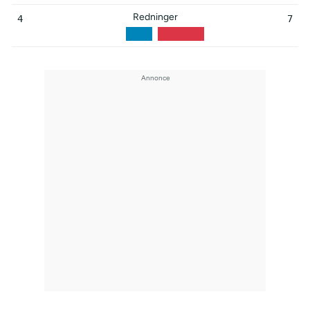
Redninger
4
7