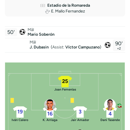
Estadio de la Romareda
E. Mallo Fernandez
Mål
50'
Mario Soberón
Mål
90'
J. Dubasin
(
Assist:
Víctor Campuzano
)
+2
25
Joan Femenías
19
3
16
4
Iván Calero
K. Arriaga
Jair Amador
Dani Tasende