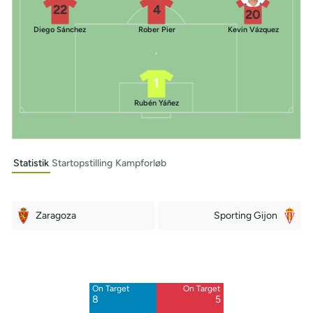
22
4
20
Diego Sánchez
Rober Pier
Kevin Vázquez
1
Rubén Yáñez
Statistik
Startopstilling
Kampforløb
Zaragoza
Sporting Gijon
Off Target
Off Target
4
5
On Target
On Target
Blocked
Blocked
8
5
5
2