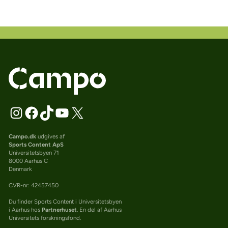
Campo.dk
udgives af
Sports Content ApS
Universitetsbyen 71
8000 Aarhus C
Denmark
CVR-nr: 42457450
Du finder Sports Content i Universitetsbyen
i Aarhus hos
Partnerhuset
. En del af Aarhus
Universitets forskningsfond.