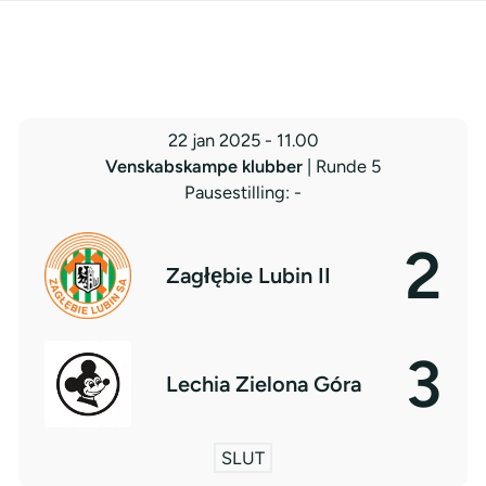
22 jan 2025
-
11.00
Venskabskampe klubber
| Runde 5
Pausestilling: -
2
Zagłębie Lubin II
3
Lechia Zielona Góra
SLUT