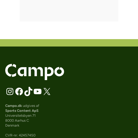
Campo.dk
udgives af
Sports Content ApS
Universitetsbyen 71
8000 Aarhus C
Denmark
CVR-nr: 42457450