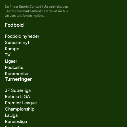
Du finder Sports Content i Universitetsbyen
i Aarhus hos
Partnerhuset
. En del af Aarhus
Universitets forskningsfond.
Fodbold
Fodbold nyheder
Seneste nyt
Kampe
TV
Ligaer
Podcasts
Kommentar
Turneringer
3F Superliga
Betinia LIGA
Premier League
Championship
LaLiga
Bundesliga