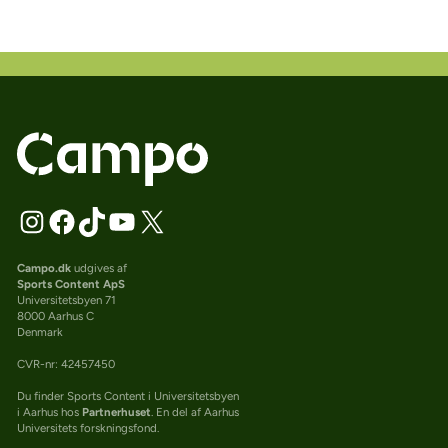
Campo.dk
udgives af
Sports Content ApS
Universitetsbyen 71
8000 Aarhus C
Denmark
CVR-nr: 42457450
Du finder Sports Content i Universitetsbyen
i Aarhus hos
Partnerhuset
. En del af Aarhus
Universitets forskningsfond.