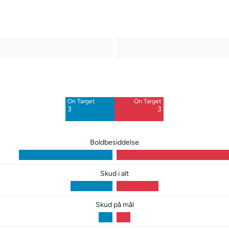
Off Target
Off Target
3
6
On Target
On Target
Blocked
Blocked
3
3
3
4
Boldbesiddelse
Skud i alt
Skud på mål