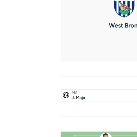
West Bro
Mål
J. Maja