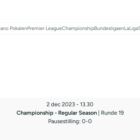
ano Pokalen
Premier League
Championship
Bundesligaen
LaLiga
2 dec 2023
-
13.30
Championship - Regular Season
| Runde 19
Pausestilling: 0-0