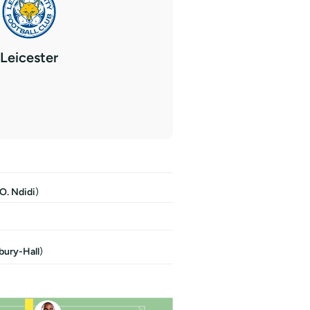
Leicester
O. Ndidi
)
bury-Hall
)