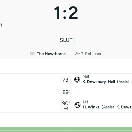
1
:
2
m
SLUT
The Hawthorns
T. Robinson
Mål
73'
K. Dewsbury-Hall
(
Assist:
89'
Mål
90'
H. Winks
(
Assist:
K. Dews
+4