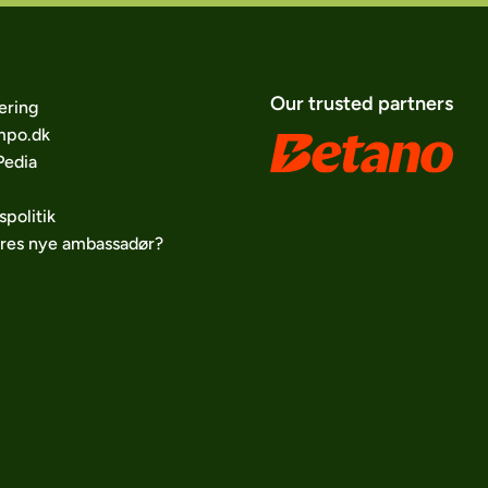
Our trusted partners
ering
po.dk
edia
spolitik
ores nye ambassadør?