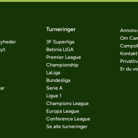
Turneringer
Annonc
Om Cam
nyheder
3F Superliga
CampoP
nyt
Betinia LIGA
Kontakt
Premier League
Privatliv
Championship
Er du v
LaLiga
Bundesliga
ar
Serie A
Ligue 1
Champions League
Europa League
Conference League
Se alle turneringer