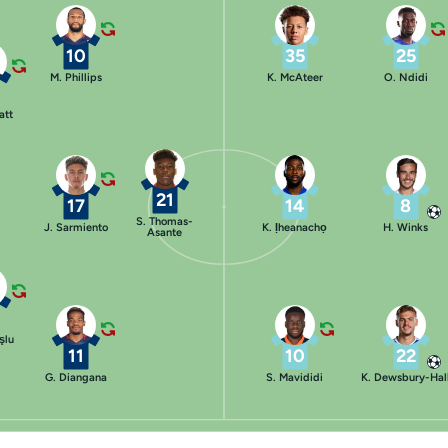
10
35
25
M. Phillips
K. McAteer
O. Ndidi
att
21
17
14
8
S. Thomas-
J. Sarmiento
K. Ịheanachọ
H. Winks
Asante
şlu
11
10
22
G. Diangana
S. Mavididi
K. Dewsbury-Hal