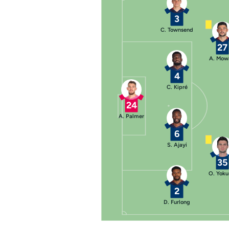
3
C. Townsend
27
A. Mow
4
C. Kipré
24
A. Palmer
6
S. Ajayi
35
O. Yoku
2
D. Furlong