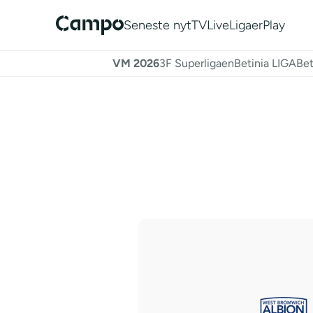
Seneste nyt
TV
Live
Ligaer
Play
VM 2026
3F Superligaen
Betinia LIGA
Bet