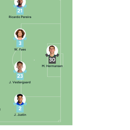
21
Ricardo Pereira
3
W. Faes
30
M. Hermansen
23
J. Vestergaard
2
l
J. Justin