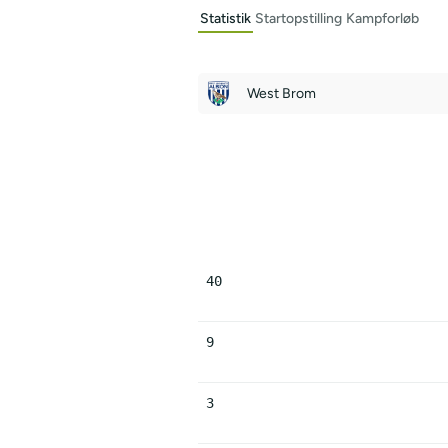
Statistik
Startopstilling
Kampforløb
West Brom
40
9
3