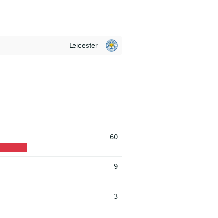
Leicester
60
9
3