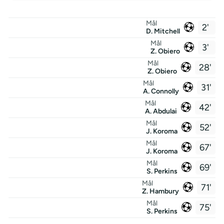
Mål
2'
D. Mitchell
Mål
3'
Z. Obiero
Mål
28'
Z. Obiero
Mål
31'
A. Connolly
Mål
42'
A. Abdulai
Mål
52'
J. Koroma
Mål
67'
J. Koroma
Mål
69'
S. Perkins
Mål
71'
Z. Hambury
Mål
75'
S. Perkins