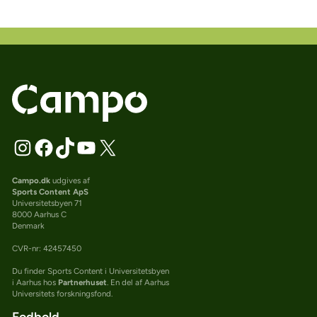
Campo.dk
udgives af
Sports Content ApS
Universitetsbyen 71
8000 Aarhus C
Denmark
CVR-nr: 42457450
Du finder Sports Content i Universitetsbyen
i Aarhus hos
Partnerhuset
. En del af Aarhus
Universitets forskningsfond.
Fodbold