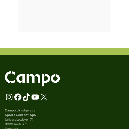
Campo.dk
udgives af
Sports Content ApS
Universitetsbyen 71
8000 Aarhus C
Denmark