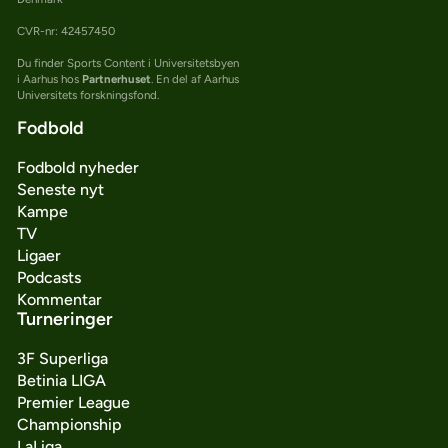
CVR-nr: 42457450
Du finder Sports Content i Universitetsbyen
i Aarhus hos
Partnerhuset
. En del af Aarhus
Universitets forskningsfond.
Fodbold
Fodbold nyheder
Seneste nyt
Kampe
TV
Ligaer
Podcasts
Kommentar
Turneringer
3F Superliga
Betinia LIGA
Premier League
Championship
LaLiga