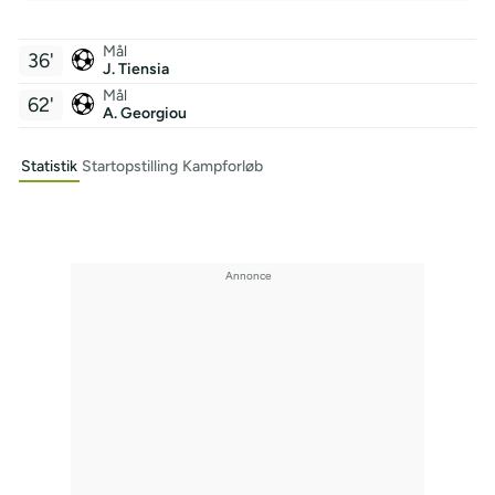
Mål
36'
J. Tiensia
Mål
62'
A. Georgiou
Statistik
Startopstilling
Kampforløb