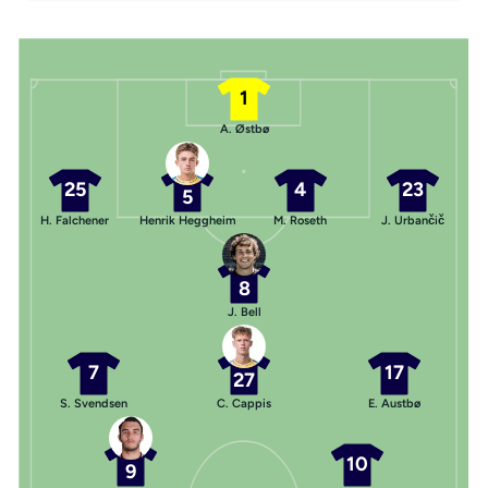
1
A. Østbø
25
4
23
5
H. Falchener
Henrik Heggheim
M. Roseth
J. Urbančič
8
J. Bell
7
17
27
S. Svendsen
C. Cappis
E. Austbø
10
9