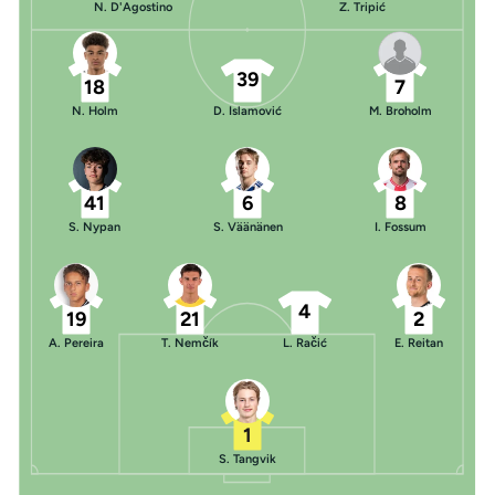
N. D'Agostino
Z. Tripić
39
18
7
N. Holm
D. Islamović
M. Broholm
41
6
8
S. Nypan
S. Väänänen
I. Fossum
4
19
21
2
A. Pereira
T. Nemčík
L. Račić
E. Reitan
1
S. Tangvik