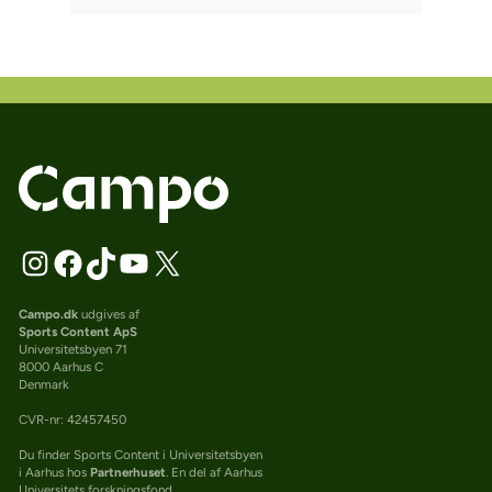
Campo.dk
udgives af
Sports Content ApS
Universitetsbyen 71
8000 Aarhus C
Denmark
CVR-nr: 42457450
Du finder Sports Content i Universitetsbyen
i Aarhus hos
Partnerhuset
. En del af Aarhus
Universitets forskningsfond.