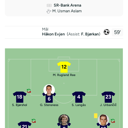
SR-Bank Arena
M. Usman Aslam
Mål
59'
Håkon Evjen
(
Assist:
F. Bjørkan
)
12
M. Rugland Ree
18
4
23
6
S. Bjørshol
G. Stensness
S. Langås
J. Urbančič
21