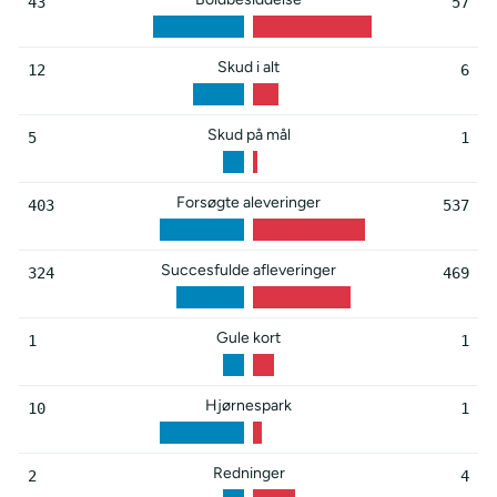
43
57
Skud i alt
12
6
Skud på mål
5
1
Forsøgte aleveringer
403
537
Succesfulde afleveringer
324
469
Gule kort
1
1
Hjørnespark
10
1
Redninger
2
4