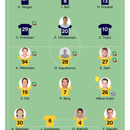
8
13
H. Tangen
J. Bell
H. Finndell
29
10
20
S. Svendsen
P. Christiansen
Z. Tripić
94
28
27
A. Mikkelsen
O. Kapskarmo
S. Sørli
19
7
26
S. Fet
P. Berg
Håkon Evjen
6
30
4
20
A. Sørensen
J. Gundersen
O. Bjørtuft
F. Sjøvold