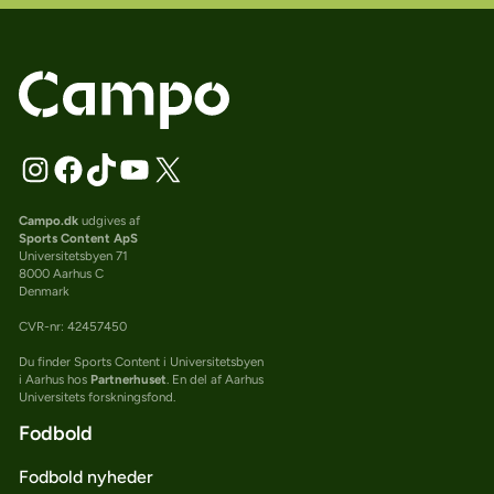
Campo.dk
udgives af
Sports Content ApS
Universitetsbyen 71
8000 Aarhus C
Denmark
CVR-nr: 42457450
Du finder Sports Content i Universitetsbyen
i Aarhus hos
Partnerhuset
. En del af Aarhus
Universitets forskningsfond.
Fodbold
Fodbold nyheder