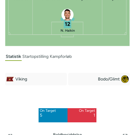
12
N. Haikin
Statistik
Startopstilling
Kampforløb
Viking
Bodo/Glimt
Off Target
Off Target
6
5
On Target
On Target
Blocked
Blocked
5
1
1
2
Boldbesiddelse