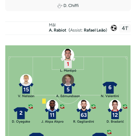
D. Chiffi
Mål
41'
A. Rabiot
(
Assist:
Rafael Leão
)
1
L. Montipò
6
15
5
V. Nelsson
A. Edmundsson
N. Valentini
2
11
63
12
D. Oyegoke
J. Akpa Akpro
R. Gagliardini
D. Bradarić