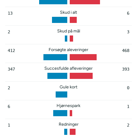
Skud i alt
13
6
Skud på mål
2
3
Forsøgte aleveringer
412
468
Succesfulde afleveringer
347
393
Gule kort
2
0
Hjørnespark
6
1
Redninger
1
2