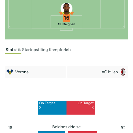
16
M. Maignan
Statistik
Startopstilling
Kampforløb
Verona
AC Milan
Off Target
Off Target
4
3
On Target
On Target
Blocked
Blocked
2
3
7
2
Boldbesiddelse
48
52