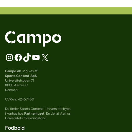
Campo.dk
udgives af
Sports Content ApS
Universitetsbyen 71
8000 Aarhus C
Denmark
CVR-nr: 42457450
Du finder Sports Content i Universitetsbyen
i Aarhus hos
Partnerhuset
. En del af Aarhus
Universitets forskningsfond.
Fodbold