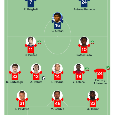
7
24
R. Belghali
Antoine Bernede
16
G. Orban
11
10
C. Pulišić
Rafael Leão
24
33
12
14
19
Zachary
D. Bartesaghi
A. Rabiot
L. Modrić
Y. Fofana
Athekame
31
46
23
S. Pavlović
M. Gabbia
O. Tomori