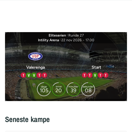
Eliteserien
|
Runde 27
Intility Arena
|
22 nov 2026
-
17.00
Valerenga
Start
T
V
V
T
T
T
T
V
T
T
dage
timer
minutter
sekunder
105
20
39
08
Seneste kampe