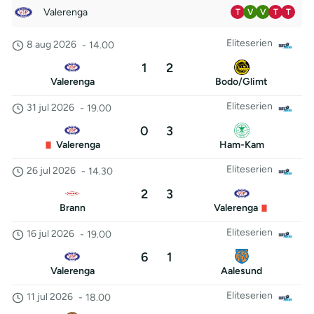
Valerenga
T
V
V
T
T
Eliteserien
8 aug 2026
-
14.00
1
2
Valerenga
Bodo/Glimt
Eliteserien
31 jul 2026
-
19.00
0
3
Valerenga
Ham-Kam
Eliteserien
26 jul 2026
-
14.30
2
3
Brann
Valerenga
Eliteserien
16 jul 2026
-
19.00
6
1
Valerenga
Aalesund
Eliteserien
11 jul 2026
-
18.00