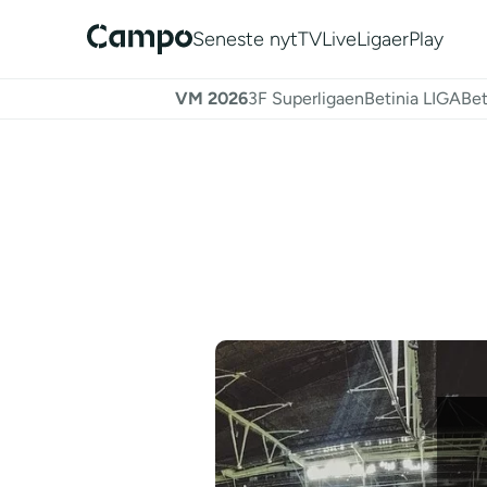
Seneste nyt
TV
Live
Ligaer
Play
VM 2026
3F Superligaen
Betinia LIGA
Bet