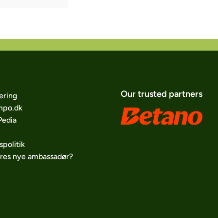
Our trusted partners
ering
po.dk
edia
spolitik
ores nye ambassadør?