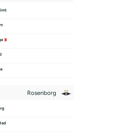
imt
am
ga
d
ga
Rosenborg
rg
tad