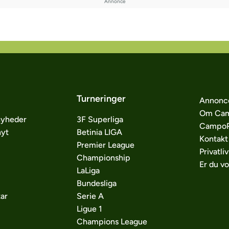
Turneringer
Annonc
Om Cam
nyheder
3F Superliga
CampoP
nyt
Betinia LIGA
Kontakt
Premier League
Privatliv
Championship
Er du v
LaLiga
Bundesliga
ar
Serie A
Ligue 1
Champions League