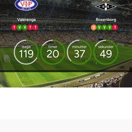
Valerenga
Rosenborg
T
V
V
T
T
U
V
V
V
T
dage
timer
minutter
sekunder
119
20
37
49