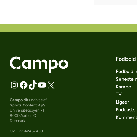
Fodbold
Fodbold 
Seneste 
Kampe
TV
Campo.dk
udgives af
Ligaer
Sports Content ApS
Podcasts
Universitetsbyen 71
8000 Aarhus C
Komment
Denmark
CVR-nr: 42457450