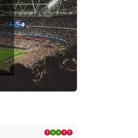
T
V
V
T
T