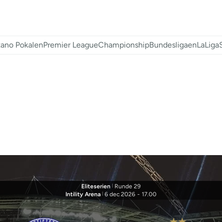
ano Pokalen
Premier League
Championship
Bundesligaen
LaLiga
Eliteserien
|
Runde 29
Intility Arena
|
6 dec 2026
-
17.00