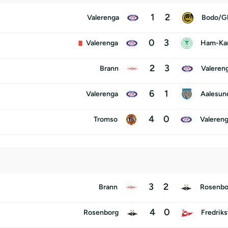
1
2
Valerenga
Bodo/Gl
0
3
Valerenga
Ham-K
2
3
Brann
Valeren
6
1
Valerenga
Aalesun
4
0
Tromso
Valeren
3
2
Brann
Rosenbo
4
0
Rosenborg
Fredriks