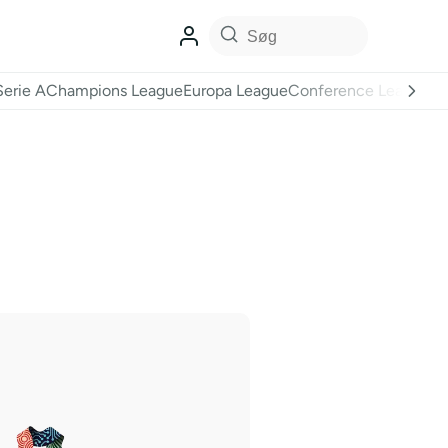
Serie A
Champions League
Europa League
Conference League