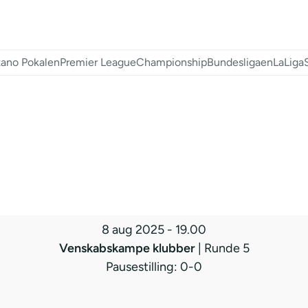
ano Pokalen
Premier League
Championship
Bundesligaen
LaLiga
8 aug 2025
-
19.00
Venskabskampe klubber
| Runde 5
Pausestilling: 0-0