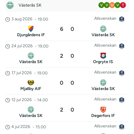
Västerås SK
V
V
U
V
T
Allsvenskan
3 aug 2026
-
19.00
6
0
Djurgårdens IF
Västerås SK
Allsvenskan
24 jul 2026
-
19.00
2
0
Västerås SK
Orgryte IS
Allsvenskan
17 jul 2026
-
19.00
0
0
Mjallby AIF
Västerås SK
Allsvenskan
12 jul 2026
-
14.00
2
0
Västerås SK
Degerfors IF
Allsvenskan
4 jul 2026
-
15.00