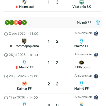
1
3
Halmstad
Västerås SK
Malmö FF
V
V
U
T
V
Allsvenskan
2 aug 2026
-
14.00
1
2
IF Brommapojkarna
Malmö FF
Allsvenskan
26 jul 2026
-
16.30
1
2
Malmö FF
IF Elfsborg
Allsvenskan
20 jul 2026
-
19.00
2
2
Kalmar FF
Malmö FF
Allsvenskan
12 jul 2026
-
14.00
4
0