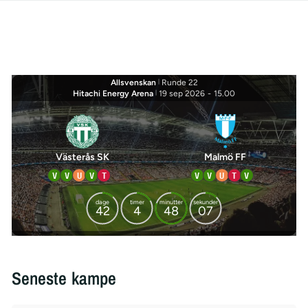
Allsvenskan
|
Runde 22
Hitachi Energy Arena
|
19 sep 2026
-
15.00
Västerås SK
Malmö FF
V
V
U
V
T
V
V
U
T
V
dage
timer
minutter
sekunder
42
4
48
06
Seneste kampe