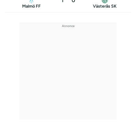
1
0
Malmö FF
Västerås SK