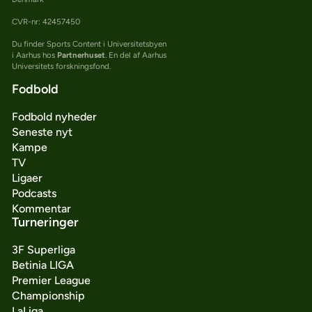
CVR-nr: 42457450
Du finder Sports Content i Universitetsbyen
i Aarhus hos
Partnerhuset
. En del af Aarhus
Universitets forskningsfond.
Fodbold
Fodbold nyheder
Seneste nyt
Kampe
TV
Ligaer
Podcasts
Kommentar
Turneringer
3F Superliga
Betinia LIGA
Premier League
Championship
LaLiga