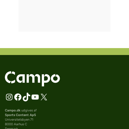
Campo.dk
udgives af
Sports Content ApS
Universitetsbyen 71
8000 Aarhus C
Denmark