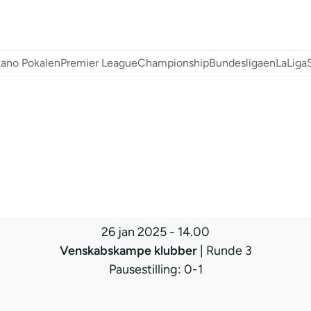
ano Pokalen
Premier League
Championship
Bundesligaen
LaLiga
26 jan 2025
-
14.00
Venskabskampe klubber
| Runde 3
Pausestilling: 0-1