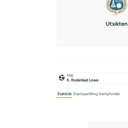
Utsikten
Mål
K. Rodeblad Lowe
Statistik
Startopstilling
Kampforløb