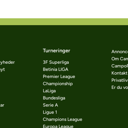
Turneringer
Annonc
Om Cam
nyheder
3F Superliga
CampoP
nyt
Betinia LIGA
Kontakt
Premier League
Privatliv
Championship
Er du v
LaLiga
Bundesliga
ar
Serie A
Ligue 1
Champions League
Europa League