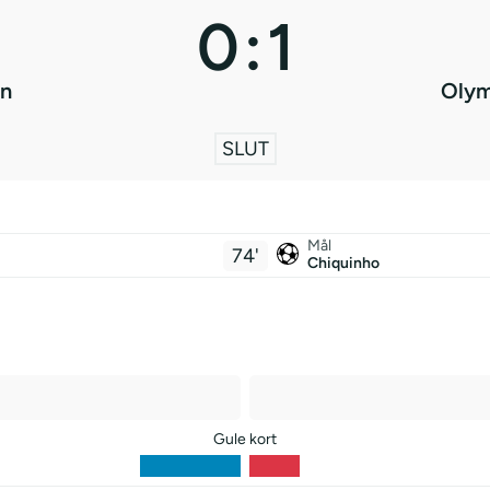
0
:
1
in
Olym
SLUT
Mål
74'
Chiquinho
Gule kort