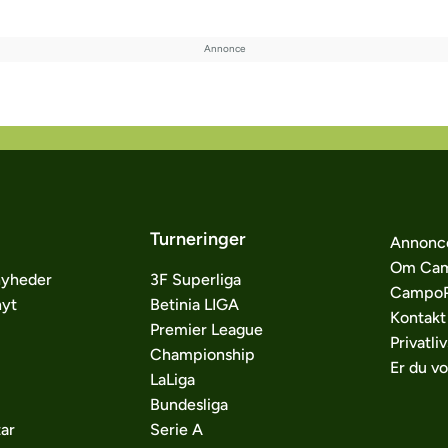
Turneringer
Annonc
Om Cam
nyheder
3F Superliga
CampoP
nyt
Betinia LIGA
Kontakt
Premier League
Privatliv
Championship
Er du v
LaLiga
Bundesliga
ar
Serie A