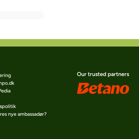
Our trusted partners
ering
po.dk
edia
spolitik
ores nye ambassadør?