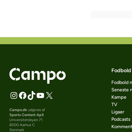
Fodbold
Fodbold 
Seneste 
Kampe
TV
Campo.dk
udgives af
Ligaer
Sports Content ApS
Podcasts
Universitetsbyen 71
8000 Aarhus C
Komment
Denmark