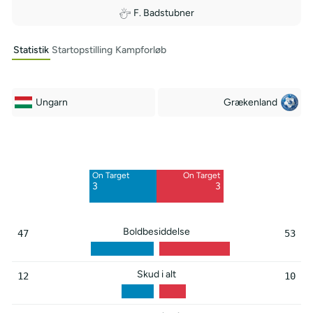
F. Badstubner
Statistik
Startopstilling
Kampforløb
Ungarn
Grækenland
Off Target
Off Target
6
7
On Target
On Target
Blocked
Blocked
3
3
3
5
Boldbesiddelse
47
53
Skud i alt
12
10