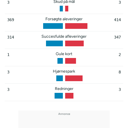
Skud på mål
3
3
Forsøgte aleveringer
369
414
Succesfulde afleveringer
314
347
Gule kort
1
2
Hjørnespark
3
8
Redninger
3
3