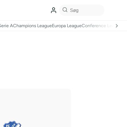
Serie A
Champions League
Europa League
Conference League