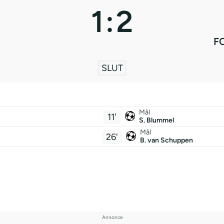
1
:
2
FC
SLUT
Mål
11'
S. Blummel
Mål
26'
B. van Schuppen