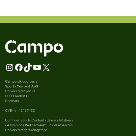
Campo.dk
udgives af
Sports Content ApS
Universitetsbyen 71
8000 Aarhus C
Denmark
CVR-nr: 42457450
Du finder Sports Content i Universitetsbyen
i Aarhus hos
Partnerhuset
. En del af Aarhus
Universitets forskningsfond.