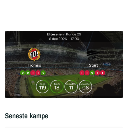
Eliteserien
|
Runde 29
6 dec 2026
-
17.00
Tromso
Start
V
V
T
T
V
T
T
V
T
T
dage
timer
minutter
sekunder
119
18
11
08
Seneste kampe