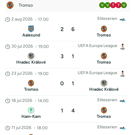
Tromso
V
V
T
T
V
Eliteserien
2 aug 2026
-
17.00
2
6
Aalesund
Tromso
UEFA Europa League
30 jul 2026
-
19.00
3
1
Hradec Králové
Tromso
UEFA Europa League
23 jul 2026
-
19.00
0
1
Tromso
Hradec Králové
Eliteserien
18 jul 2026
-
14.00
1
4
Ham-Kam
Tromso
Eliteserien
11 jul 2026
-
18.00