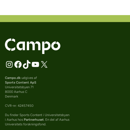
Campo.dk
udgives af
Sports Content ApS
Universitetsbyen 71
8000 Aarhus C
Denmark
CVR-nr: 42457450
Du finder Sports Content i Universitetsbyen
i Aarhus hos
Partnerhuset
. En del af Aarhus
Universitets forskningsfond.