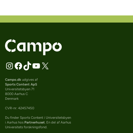
Campo.dk
udgives af
Sports Content ApS
Universitetsbyen 71
8000 Aarhus C
Denmark
CVR-nr: 42457450
Du finder Sports Content i Universitetsbyen
i Aarhus hos
Partnerhuset
. En del af Aarhus
Universitets forskningsfond.