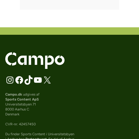
Campo.dk
udgives af
Sports Content ApS
Universitetsbyen 71
8000 Aarhus C
Denmark
CVR-nr: 42457450
Du finder Sports Content i Universitetsbyen
i Aarhus hos
Partnerhuset
. En del af Aarhus