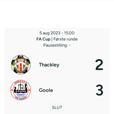
5 aug 2023
-
15.00
FA Cup
| Første runde
Pausestilling: -
2
Thackley
3
Goole
SLUT