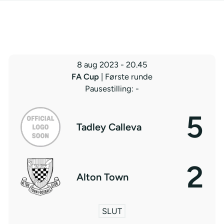
8 aug 2023
-
20.45
FA Cup
| Første runde
Pausestilling: -
5
Tadley Calleva
2
Alton Town
SLUT