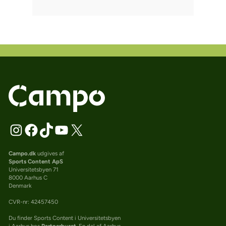
Campo.dk
udgives af
Sports Content ApS
Universitetsbyen 71
8000 Aarhus C
Denmark
CVR-nr: 42457450
Du finder Sports Content i Universitetsbyen
i Aarhus hos
Partnerhuset
. En del af Aarhus