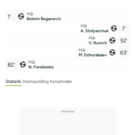
Mål
1'
Belmin Beganović
Mål
7'
A. Stolyarchuk
Mål
52'
V. Runich
Mål
63'
M. Dzhurabaev
Mål
82'
N. Forobosko
Statistik
Startopstilling
Kampforløb