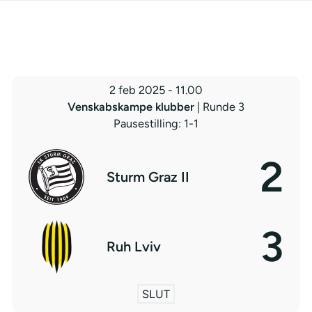
2 feb 2025
-
11.00
Venskabskampe klubber
| Runde 3
Pausestilling: 1-1
2
Sturm Graz II
3
Ruh Lviv
SLUT