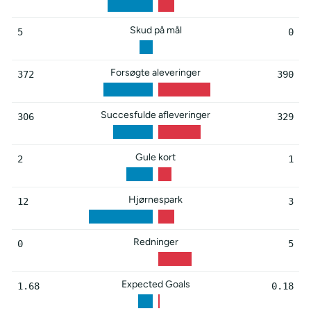
Skud på mål
5
0
Forsøgte aleveringer
372
390
Succesfulde afleveringer
306
329
Gule kort
2
1
Hjørnespark
12
3
Redninger
0
5
Expected Goals
1.68
0.18