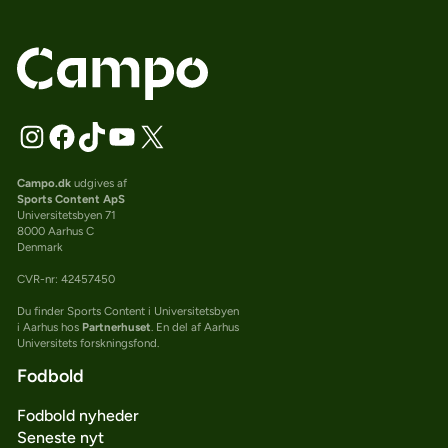
Campo.dk
udgives af
Sports Content ApS
Universitetsbyen 71
8000 Aarhus C
Denmark
CVR-nr: 42457450
Du finder Sports Content i Universitetsbyen
i Aarhus hos
Partnerhuset
. En del af Aarhus
Universitets forskningsfond.
Fodbold
Fodbold nyheder
Seneste nyt