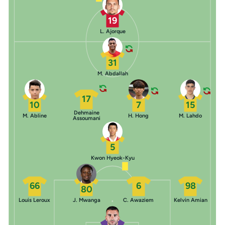
19
L. Ajorque
31
M. Abdallah
17
10
7
15
Dehmaine
M. Abline
H. Hong
M. Lahdo
Assoumani
5
Kwon Hyeok-Kyu
66
6
98
80
Louis Leroux
J. Mwanga
C. Awaziem
Kelvin Amian