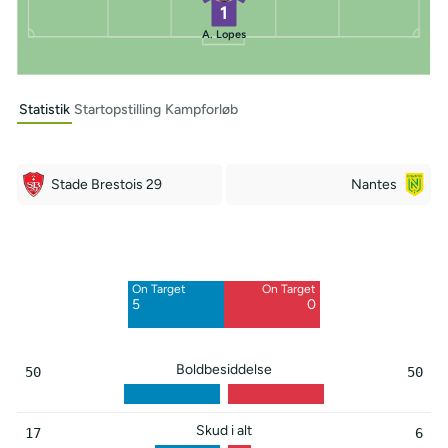
1
A. Lopes
Statistik
Startopstilling
Kampforløb
Stade Brestois 29
Nantes
Off Target
Off Target
5
6
On Target
On Target
Blocked
Blocked
5
0
7
2
Boldbesiddelse
50
50
Skud i alt
17
6