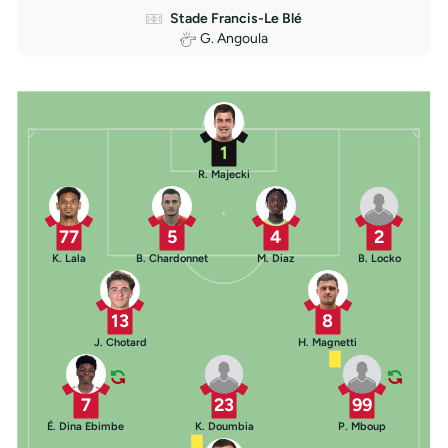
Stade Francis-Le Blé
G. Angoula
1
R. Majecki
77
5
4
2
K. Lala
B. Chardonnet
M. Diaz
B. Locko
13
8
J. Chotard
H. Magnetti
7
23
99
É. Dina Ebimbe
K. Doumbia
P. Mboup