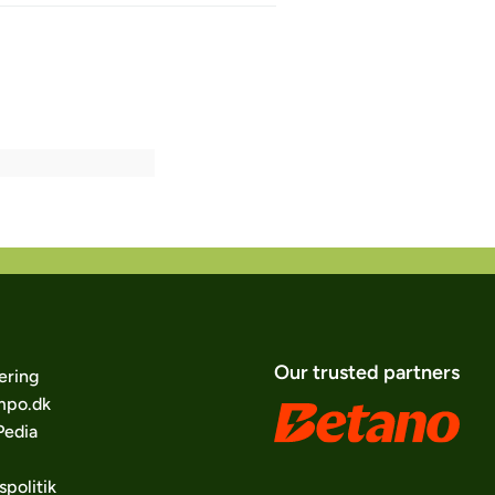
Our trusted partners
ering
po.dk
edia
spolitik