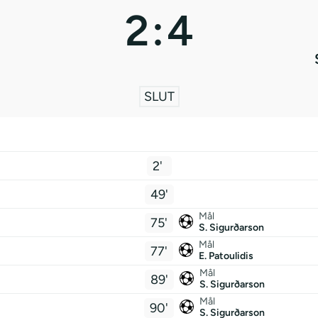
2
:
4
SLUT
2'
49'
Mål
75'
S. Sigurðarson
Mål
77'
E. Patoulidis
Mål
89'
S. Sigurðarson
Mål
90'
S. Sigurðarson