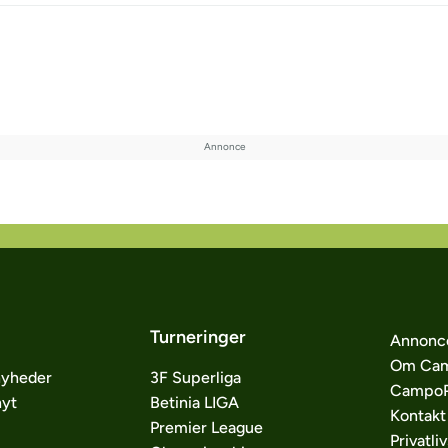
Turneringer
Annonc
Om Cam
nyheder
3F Superliga
CampoP
nyt
Betinia LIGA
Kontakt
Premier League
Privatliv