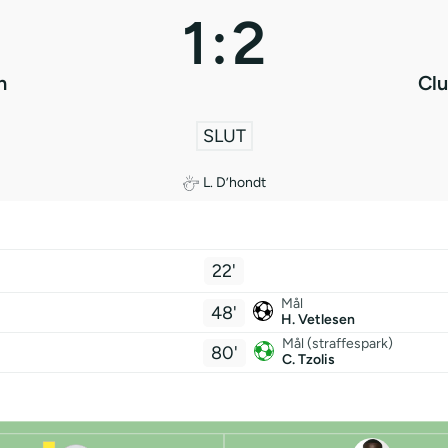
1
:
2
n
Cl
SLUT
L. D’hondt
22'
Mål
48'
H. Vetlesen
Mål (straffespark)
80'
C. Tzolis