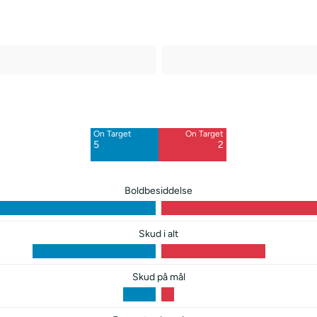
Off Target
Off Target
6
14
On Target
On Target
Blocked
Blocked
5
2
8
7
Boldbesiddelse
Skud i alt
Skud på mål