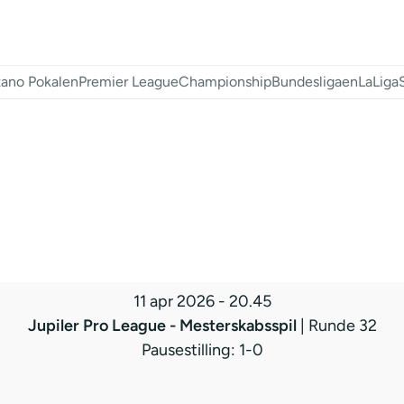
ano Pokalen
Premier League
Championship
Bundesligaen
LaLiga
11 apr 2026
-
20.45
Jupiler Pro League - Mesterskabsspil
| Runde 32
Pausestilling: 1-0