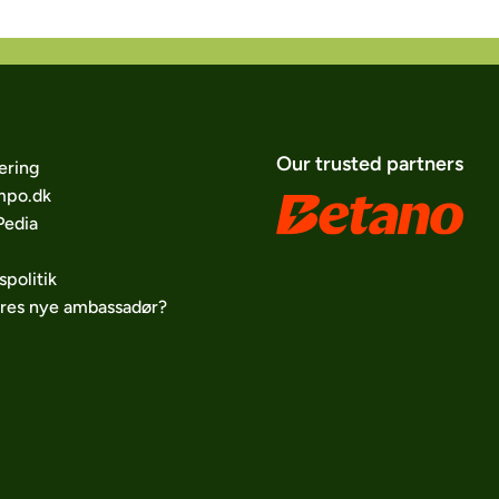
Our trusted partners
ering
po.dk
edia
spolitik
ores nye ambassadør?