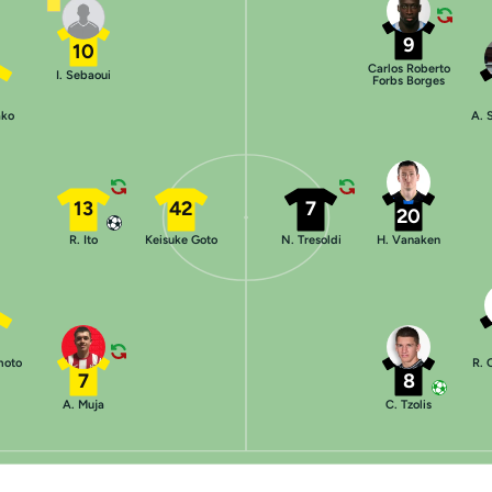
9
10
Carlos Roberto
I. Sebaoui
Forbs Borges
ako
A. 
13
42
7
20
R. Ito
Keisuke Goto
N. Tresoldi
H. Vanaken
moto
R. 
7
8
A. Muja
C. Tzolis