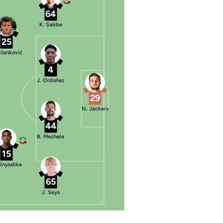
64
K. Sabbe
25
Stanković
4
J. Ordoñez
29
N. Jackers
44
B. Mechele
15
Onyedika
65
J. Seys