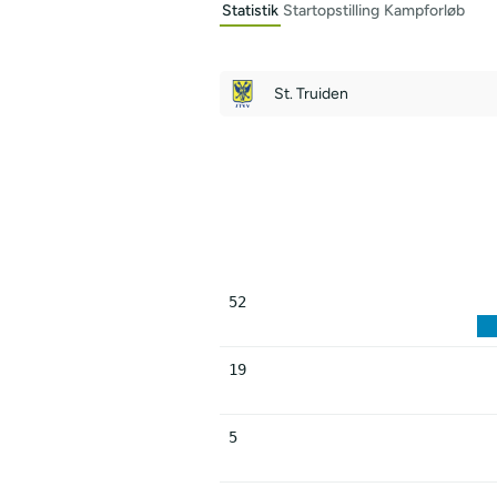
Statistik
Startopstilling
Kampforløb
St. Truiden
52
19
5