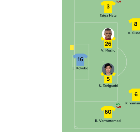
3
Taiga Hata
8
A. Siss
26
V. Musliu
16
L. Kokubo
5
S. Taniguchi
6
R. Yama
60
R. Vanwesemael