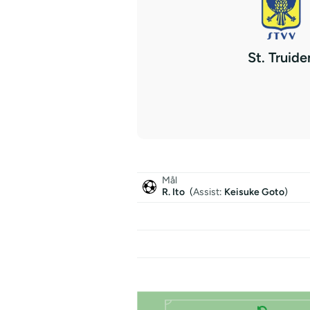
St. Truide
Mål
R. Ito
(
Assist
:
Keisuke Goto
)