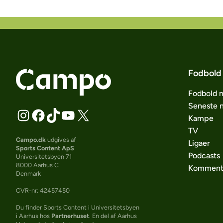
Fodbold
Fodbold 
Seneste 
Kampe
TV
Campo.dk
udgives af
Ligaer
Sports Content ApS
Podcasts
Universitetsbyen 71
8000 Aarhus C
Komment
Denmark
CVR-nr: 42457450
Du finder Sports Content i Universitetsbyen
i Aarhus hos
Partnerhuset
. En del af Aarhus