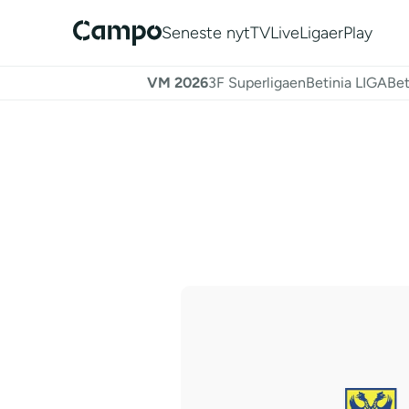
Seneste nyt
TV
Live
Ligaer
Play
VM 2026
3F Superligaen
Betinia LIGA
Bet