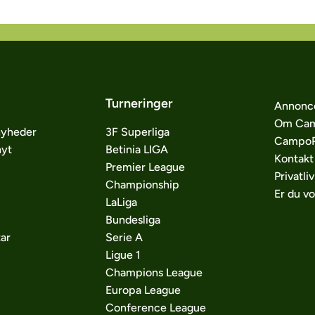
Turneringer
Annonc
Om Cam
nyheder
3F Superliga
CampoP
nyt
Betinia LIGA
Kontakt
Premier League
Privatliv
Championship
Er du v
LaLiga
Bundesliga
ar
Serie A
Ligue 1
Champions League
Europa League
Conference League