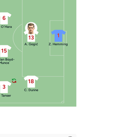
6
 O'Hara
1
13
A. Gogić
Z. Hemming
15
lan Boyd-
Munce
18
3
C. Dunne
. Tanser