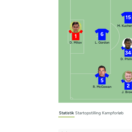
15
M. Kucher
6
1
D. Mitov
L. Gordon
34
D. Phill
5
2
R. McGowan
J. Bro
Statistik
Startopstilling
Kampforløb