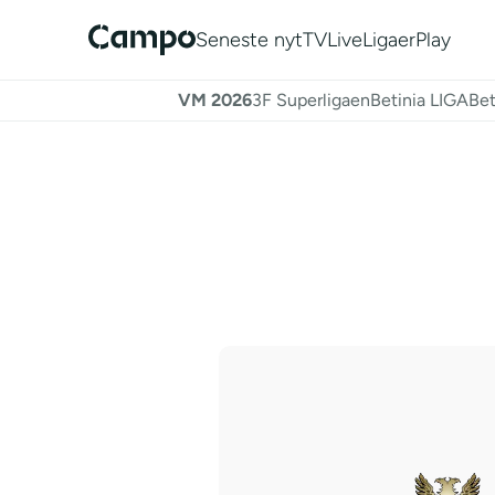
Seneste nyt
TV
Live
Ligaer
Play
VM 2026
3F Superligaen
Betinia LIGA
Bet