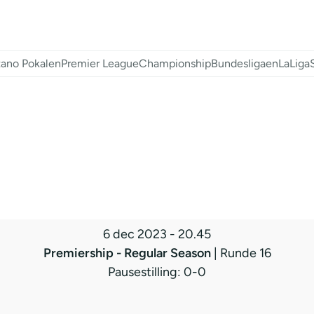
ano Pokalen
Premier League
Championship
Bundesligaen
LaLiga
6 dec 2023
-
20.45
Premiership - Regular Season
| Runde 16
Pausestilling: 0-0