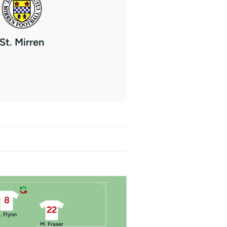
St. Mirren
8
22
. Flynn
M. Fraser