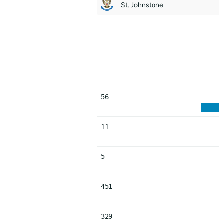
St. Johnstone
56
11
5
451
329