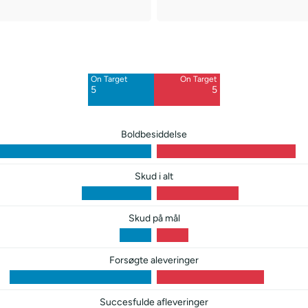
Off Target
Off Target
4
8
On Target
On Target
Blocked
Blocked
5
5
2
3
Boldbesiddelse
Skud i alt
Skud på mål
Forsøgte aleveringer
Succesfulde afleveringer