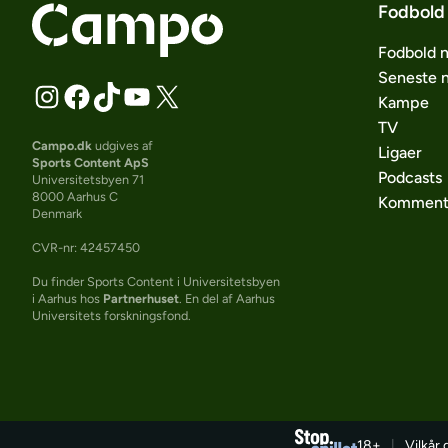
Fodbold
Fodbold 
Seneste 
Kampe
TV
Campo.dk
udgives af
Ligaer
Sports Content ApS
Podcasts
Universitetsbyen 71
8000 Aarhus C
Komment
Denmark
CVR-nr: 42457450
Du finder Sports Content i Universitetsbyen
i Aarhus hos
Partnerhuset
. En del af Aarhus
Universitets forskningsfond.
18+
|
Vilkår