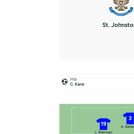
St. Johnst
Mål
C. Kane
3
19
A. Galla
L. Robinson