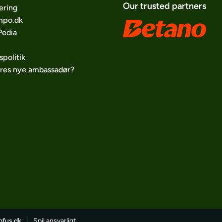
Our trusted partners
ering
po.dk
edia
spolitik
ores nye ambassadør?
ofus.dk
|
Spil ansvarligt