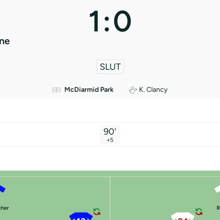
1
:
0
one
SLUT
McDiarmid Park
K. Clancy
90'
+5
cher
R