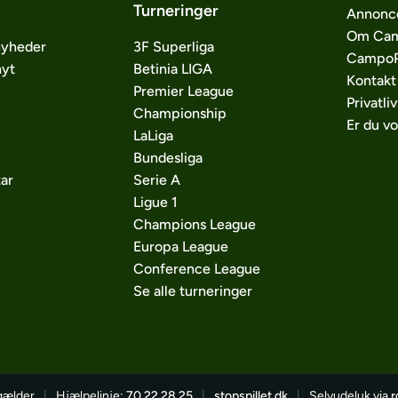
Turneringer
Annonc
Om Cam
nyheder
3F Superliga
CampoP
nyt
Betinia LIGA
Kontakt
Premier League
Privatliv
Championship
Er du v
LaLiga
Bundesliga
ar
Serie A
Ligue 1
Champions League
Europa League
Conference League
Se alle turneringer
 gælder
|
Hjælpelinje:
70 22 28 25
|
stopspillet.dk
|
Selvudeluk via
r