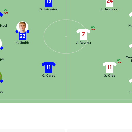
13
24
D. Jaiyesimi
L. Jamieson
iavyi
M.
7
22
M. Smith
J. Ayunga
Cao
ips
11
11
G. Carey
G. Kiltie
wn
S