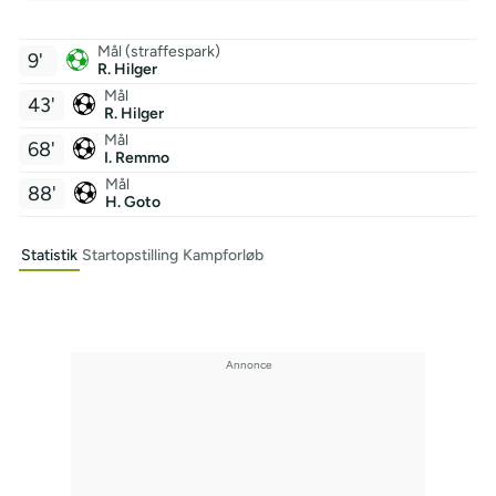
Mål (straffespark)
9'
R. Hilger
Mål
43'
R. Hilger
Mål
68'
I. Remmo
Mål
88'
H. Goto
Statistik
Startopstilling
Kampforløb