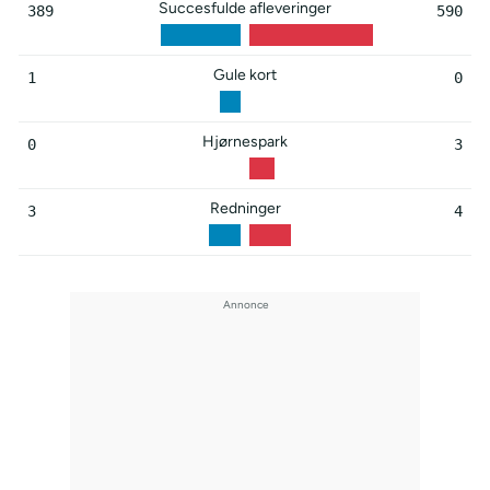
Succesfulde afleveringer
389
590
Gule kort
1
0
Hjørnespark
0
3
Redninger
3
4