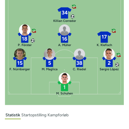
34
Killian Corredor
17
18
16
P. Förster
A. Müller
K. Klefisch
15
5
38
2
F. Nürnberger
M. Maglica
C. Riedel
Sergio López
1
M. Schuhen
Statistik
Startopstilling
Kampforløb