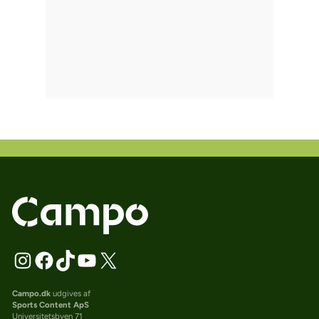
Campo.dk
udgives af
Sports Content ApS
Universitetsbyen 71