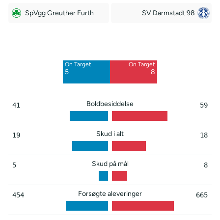
SpVgg Greuther Furth
SV Darmstadt 98
Off Target
Off Target
7
10
On Target
On Target
Blocked
Blocked
5
8
7
6
Boldbesiddelse
41
59
Skud i alt
19
18
Skud på mål
5
8
Forsøgte aleveringer
454
665