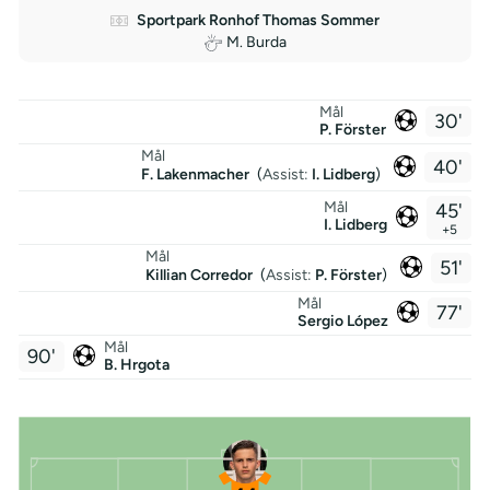
Sportpark Ronhof Thomas Sommer
M. Burda
Mål
30'
P. Förster
Mål
40'
F. Lakenmacher
(
Assist:
I. Lidberg
)
Mål
45'
I. Lidberg
+5
Mål
51'
Killian Corredor
(
Assist:
P. Förster
)
Mål
77'
Sergio López
Mål
90'
B. Hrgota