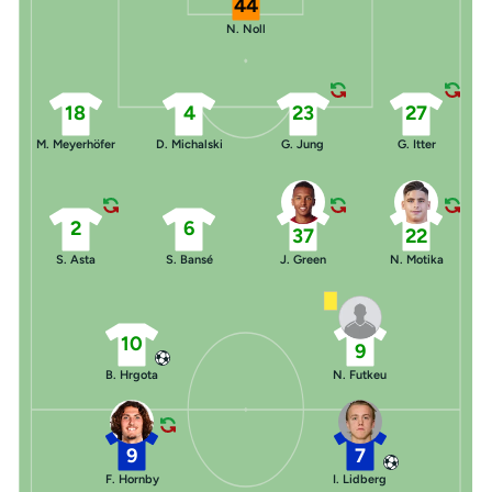
44
N. Noll
18
4
23
27
M. Meyerhöfer
D. Michalski
G. Jung
G. Itter
2
6
37
22
S. Asta
S. Bansé
J. Green
N. Motika
10
9
B. Hrgota
N. Futkeu
9
7
F. Hornby
I. Lidberg