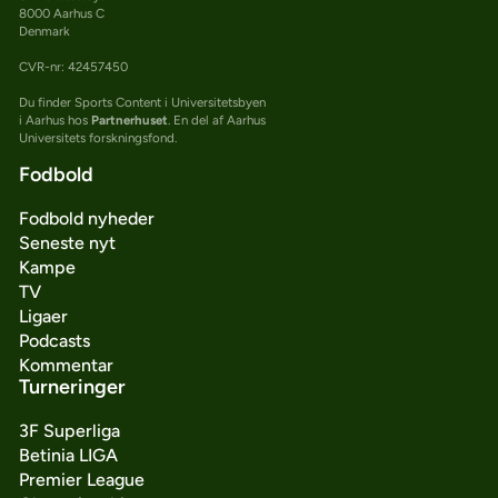
8000 Aarhus C
Denmark
CVR-nr: 42457450
Du finder Sports Content i Universitetsbyen
i Aarhus hos
Partnerhuset
. En del af Aarhus
Universitets forskningsfond.
Fodbold
Fodbold nyheder
Seneste nyt
Kampe
TV
Ligaer
Podcasts
Kommentar
Turneringer
3F Superliga
Betinia LIGA
Premier League