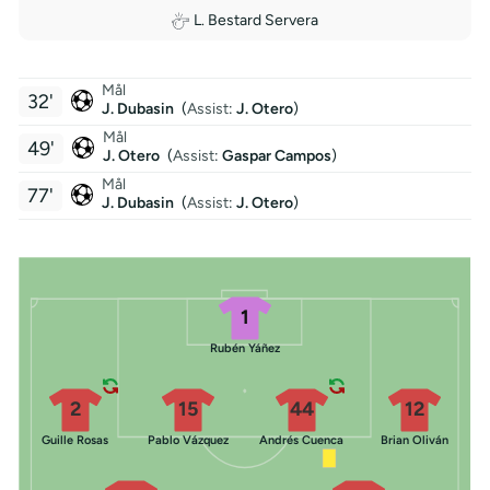
L. Bestard Servera
Mål
32'
J. Dubasin
(
Assist
:
J. Otero
)
Mål
49'
J. Otero
(
Assist
:
Gaspar Campos
)
Mål
77'
J. Dubasin
(
Assist
:
J. Otero
)
1
Rubén Yáñez
2
15
44
12
Guille Rosas
Pablo Vázquez
Andrés Cuenca
Brian Oliván