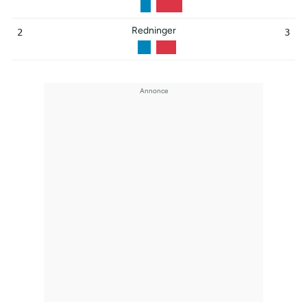
Redninger
2
3