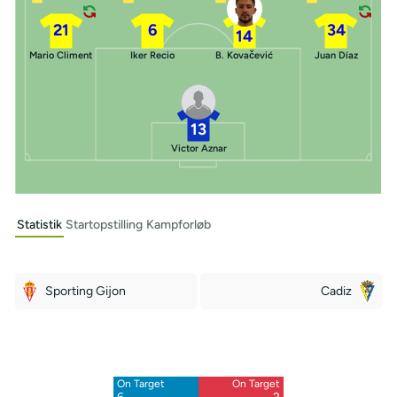
21
6
34
14
Mario Climent
Iker Recio
B. Kovačević
Juan Díaz
13
Victor Aznar
Statistik
Startopstilling
Kampforløb
Sporting Gijon
Cadiz
Off Target
Off Target
7
9
On Target
On Target
Blocked
Blocked