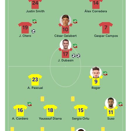
24
14
Justin Smith
Álex Corredera
19
7
10
J. Otero
César Gelabert
Gaspar Campos
17
J. Dubasin
23
9
A. Pascual
Roger
16
18
15
11
A. Cordero
Youssouf Diarra
Sergio Ortu
Suso