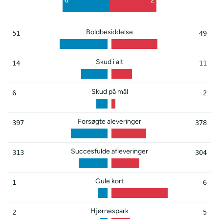
6
2
1
4
Boldbesiddelse
51
49
Skud i alt
14
11
Skud på mål
6
2
Forsøgte aleveringer
397
378
Succesfulde afleveringer
313
304
Gule kort
1
6
Hjørnespark
2
5