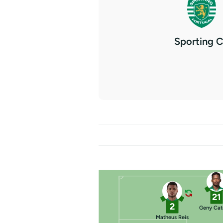
Sporting 
21
2
Geny Ca
Matheus Reis