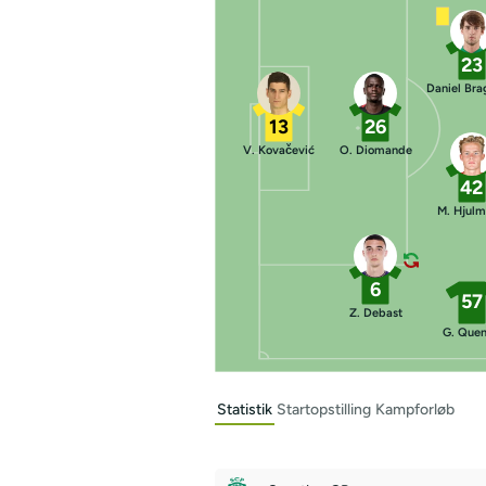
23
Daniel Br
13
26
V. Kovačević
O. Diomande
42
M. Hjul
6
57
Z. Debast
G. Que
Statistik
Startopstilling
Kampforløb