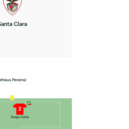
Santa Clara
theus Pereira
)
2
Diogo Calila