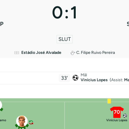
0
:
1
CP
SLUT
Estádio José Alvalade
C. Filipe Ruivo Pereira
Mål
33'
Vinícius Lopes
(
Assist:
Ma
70
tamo
Vinícius Lopes