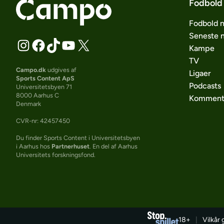
Fodbold
Fodbold 
Seneste 
Kampe
TV
Campo.dk
udgives af
Ligaer
Sports Content ApS
Podcasts
Universitetsbyen 71
8000 Aarhus C
Komment
Denmark
CVR-nr: 42457450
Du finder Sports Content i Universitetsbyen
i Aarhus hos
Partnerhuset
. En del af Aarhus
Universitets forskningsfond.
18+
|
Vilkår