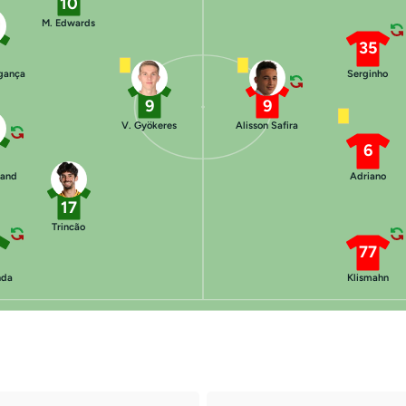
10
M. Edwards
35
agança
Serginho
9
9
V. Gyökeres
Alisson Safira
6
mand
Adriano
17
Trincão
77
nda
Klismahn