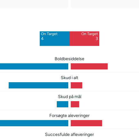
Off Target
Off Target
9
1
On Target
On Target
Blocked
4
3
8
Boldbesiddelse
Skud i alt
Skud på mål
Forsøgte aleveringer
Succesfulde afleveringer