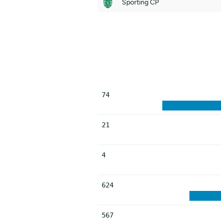
Sporting CP
74
21
4
624
567