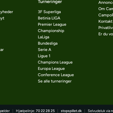
Turneringer
Annonc
Om Cam
nyheder
3F Superliga
CampoP
nyt
Betinia LIGA
Kontakt
Premier League
Privatliv
Championship
Er du v
LaLiga
Bundesliga
ar
Serie A
Ligue 1
Champions League
Europa League
Conference League
Se alle turneringer
 gælder
|
Hjælpelinje:
70 22 28 25
|
stopspillet.dk
|
Selvudeluk via
r