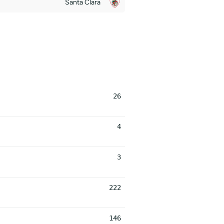
Santa Clara
26
4
3
222
146