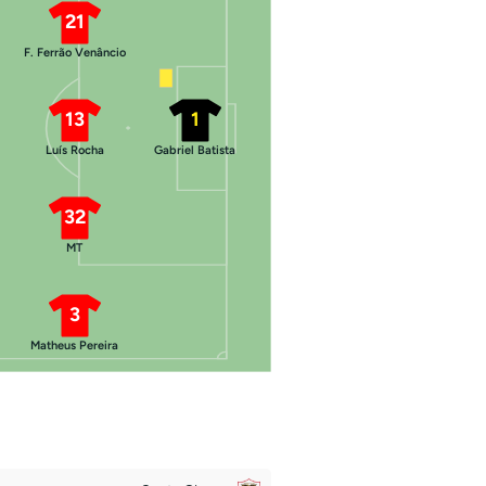
21
F. Ferrão Venâncio
13
1
Luís Rocha
Gabriel Batista
32
MT
3
Matheus Pereira