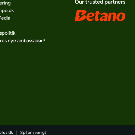
Our trusted partners
ering
po.dk
edia
spolitik
ores nye ambassadør?
ofus.dk
|
Spil ansvarligt