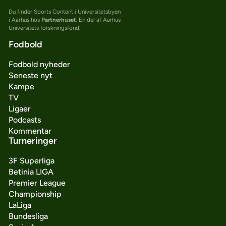
Du finder Sports Content i Universitetsbyen
i Aarhus hos
Partnerhuset
. En del af Aarhus
Universitets forskningsfond.
Fodbold
Fodbold nyheder
Seneste nyt
Kampe
TV
Ligaer
Podcasts
Kommentar
Turneringer
3F Superliga
Betinia LIGA
Premier League
Championship
LaLiga
Bundesliga