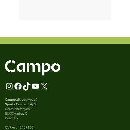
Campo.dk
udgives af
Sports Content ApS
Universitetsbyen 71
8000 Aarhus C
Denmark
CVR-nr: 42457450