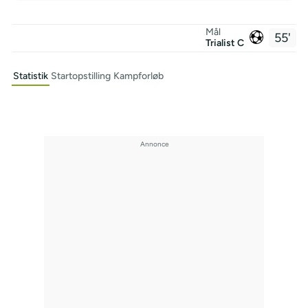
Mål
55'
Trialist C
Statistik
Startopstilling
Kampforløb