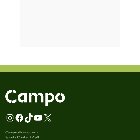
Campo.dk
udgives af
Sports Content ApS