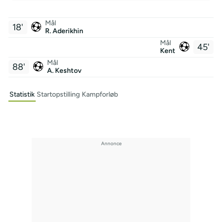
Mål
18'
R. Aderikhin
Mål
45'
Kent
Mål
88'
A. Keshtov
Statistik
Startopstilling
Kampforløb