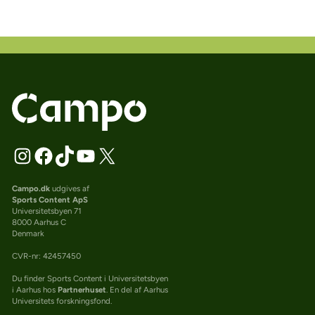
Campo.dk
udgives af
Sports Content ApS
Universitetsbyen 71
8000 Aarhus C
Denmark
CVR-nr: 42457450
Du finder Sports Content i Universitetsbyen
i Aarhus hos
Partnerhuset
. En del af Aarhus
Universitets forskningsfond.