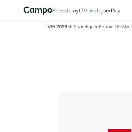
Seneste nyt
TV
Live
Ligaer
Play
VM 2026
3F Superligaen
Betinia LIGA
Bet