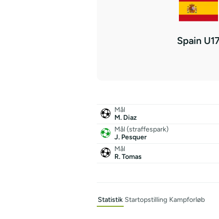
Spain U1
Mål
M. Diaz
Mål (straffespark)
J. Pesquer
Mål
R. Tomas
Statistik
Startopstilling
Kampforløb