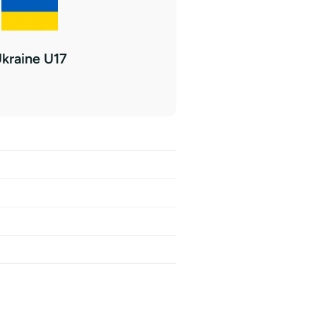
kraine U17