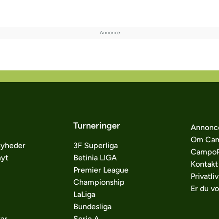
Turneringer
Annonc
Om Cam
nyheder
3F Superliga
CampoP
nyt
Betinia LIGA
Kontakt
Premier League
Privatliv
Championship
Er du v
LaLiga
Bundesliga
ar
Serie A