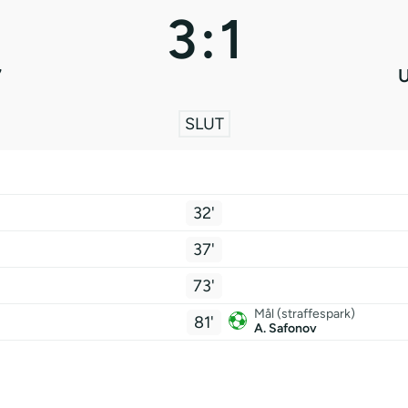
3
:
1
7
U
SLUT
32'
37'
73'
Mål (straffespark)
81'
A. Safonov