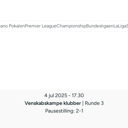
ano Pokalen
Premier League
Championship
Bundesligaen
LaLiga
4 jul 2025
-
17.30
Venskabskampe klubber
| Runde 3
Pausestilling: 2-1