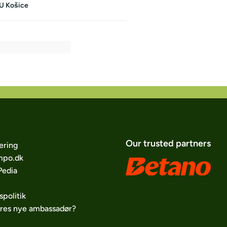
TU Košice
Our trusted partners
ering
po.dk
edia
spolitik
ores nye ambassadør?