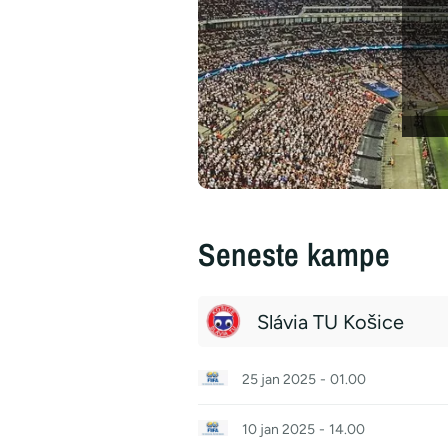
Seneste kampe
Slávia TU Košice
25 jan 2025
-
01.00
10 jan 2025
-
14.00