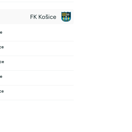
FK Košice
ce
ce
ce
ce
ce