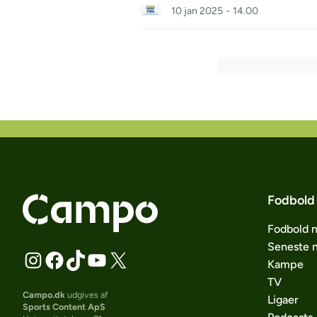
10 jan 2025
-
14.00
Fodbold
Fodbold 
Seneste 
Kampe
TV
Campo.dk
udgives af
Ligaer
Sports Content ApS