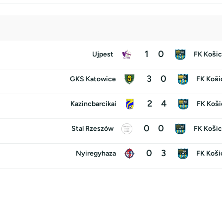
1
0
Ujpest
FK Koši
3
0
GKS Katowice
FK Koši
2
4
Kazincbarcikai
FK Koši
0
0
Stal Rzeszów
FK Koši
0
3
Nyiregyhaza
FK Koši