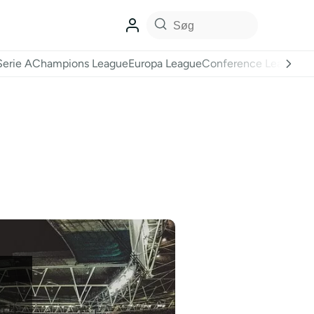
Serie A
Champions League
Europa League
Conference League