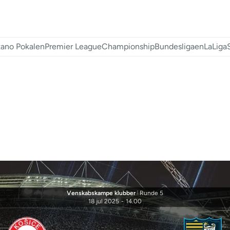
ano Pokalen
Premier League
Championship
Bundesligaen
LaLiga
Venskabskampe klubber
|
Runde 5
18 jul 2025
-
14.00