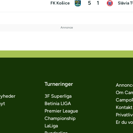
5
1
FK Košice
Slávia 
Turneringer
Annonc
Om Cam
nyheder
3F Superliga
CampoP
nyt
Betinia LIGA
Kontakt
Premier League
Privatliv
Championship
Er du v
LaLiga