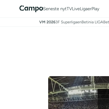
Seneste nyt
TV
Live
Ligaer
Play
VM 2026
3F Superligaen
Betinia LIGA
Bet