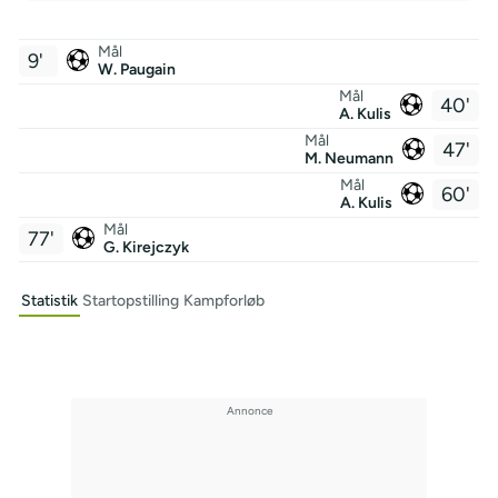
Mål
9'
W. Paugain
Mål
40'
A. Kulis
Mål
47'
M. Neumann
Mål
60'
A. Kulis
Mål
77'
G. Kirejczyk
Statistik
Startopstilling
Kampforløb