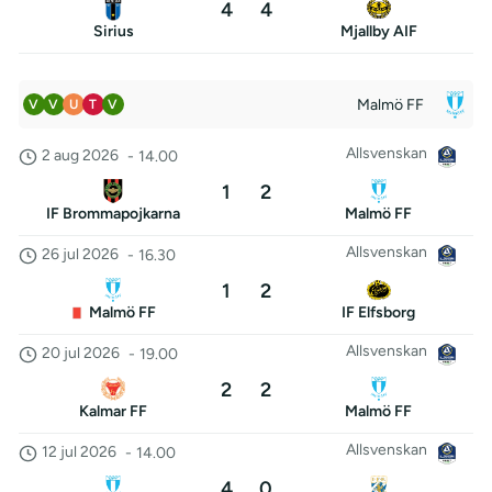
4
4
Sirius
Mjallby AIF
Malmö FF
V
V
U
T
V
Allsvenskan
2 aug 2026
-
14.00
1
2
IF Brommapojkarna
Malmö FF
Allsvenskan
26 jul 2026
-
16.30
1
2
Malmö FF
IF Elfsborg
Allsvenskan
20 jul 2026
-
19.00
2
2
Kalmar FF
Malmö FF
Allsvenskan
12 jul 2026
-
14.00
4
0