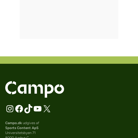
Campo.dk
udgives af
Sports Content ApS
Universitetsbyen 71
8000 Aarhus C