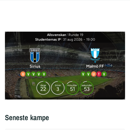
Allsvenskan
|
Runde 19
Studenternas IP
|
31 aug 2026
-
19.00
Sirius
Malmö FF
U
V
V
V
V
V
V
U
T
V
dage
timer
minutter
sekunder
22
3
51
53
Seneste kampe